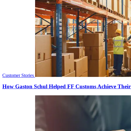
Customer Stories
How Gaston Schul Helped FF Customs Achieve Thei