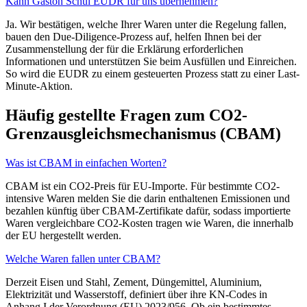
Kann Gaston Schul EUDR für uns übernehmen?
Ja. Wir bestätigen, welche Ihrer Waren unter die Regelung fallen,
bauen den Due-Diligence-Prozess auf, helfen Ihnen bei der
Zusammenstellung der für die Erklärung erforderlichen
Informationen und unterstützen Sie beim Ausfüllen und Einreichen.
So wird die EUDR zu einem gesteuerten Prozess statt zu einer Last-
Minute-Aktion.
Häufig gestellte Fragen zum CO2-
Grenzausgleichsmechanismus (CBAM)
Was ist CBAM in einfachen Worten?
CBAM ist ein CO2-Preis für EU-Importe. Für bestimmte CO2-
intensive Waren melden Sie die darin enthaltenen Emissionen und
bezahlen künftig über CBAM-Zertifikate dafür, sodass importierte
Waren vergleichbare CO2-Kosten tragen wie Waren, die innerhalb
der EU hergestellt werden.
Welche Waren fallen unter CBAM?
Derzeit Eisen und Stahl, Zement, Düngemittel, Aluminium,
Elektrizität und Wasserstoff, definiert über ihre KN-Codes in
Anhang I der Verordnung (EU) 2023/956. Ob ein bestimmtes